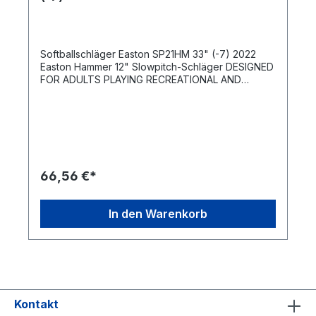
Softballschläger Easton SP21HM 33" (-7) 2022
Easton Hammer 12" Slowpitch-Schläger DESIGNED
FOR ADULTS PLAYING RECREATIONAL AND
COMPETITIVE SLOWPITCH SOFTBALL, dieses
Easton Hammer Power loaded Dual Stamp
Slowpitch Softball Bat maximiert die
Schlaggeschwindigkeit und Schlagdistanz ALX50
MILITARY GRADE ALUMINUM ALLOY Design für
schnelle Schwunggeschwindigkeiten und große
Sweet Spots POWER LOADED DESIGN für
66,56 €*
erstklassige Power direkt aus der Verpackung
ULTRA-THIN 29/32'' HANDLE mit All-Sports-Griff
für gepolsterten Komfort bei verschiedenen
In den Warenkorb
Wetterbedingungen GRÖSSEN: 34/25, 34/26,
34/28 ZERTIFIZIERUNG: Zertifiziert für das Spiel in
ASA/USA, ISF, USSSA, NSA, ISA
Kontakt